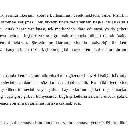
ilik ayrılığı ilkesinin kötüye kullanılması gerekmektedir. Tüzel kişilik il
birbirine karışması, bir şirketin ticari defterlerinin başka bir şirketin i
ması, ortak hesap yapılması, tek merkezden idare edilmesi, ya da şirketi
veya üçüncü kişileri zarara uğratmak amacıyla bilinçli olarak faaliye
irilmektedir. Şirketin ortaklarının, şirketin malvarlığı ile kend
ıya karşı tek bir tüzel kişilikmiş gibi hareket etmeleri de bu durum
inin dışında kendi ekonomik çıkarlarını gözeterek tüzel kişiliğe hâkimiye
erdesinin aralanması söz konusu olabilecektir. Bu hâkimiyet, şirke
şekillendirilmesini veya şirket kaynaklarının, şirket dışı amaçlarl
ng veya grup şirketi bünyesinde, bağlı şirketlerin zararına olacak şekild
bancı yöntemi uygulaması ortaya çıkmaktadır.
için yeterli sermayesi bulunmaması ve bu sermaye yetersizliğinin bilinçl