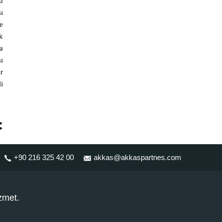
u
ı
e
k
a
sı
r
i
+90 216 325 42 00
akkas@akkaspartnes.com
izmet.