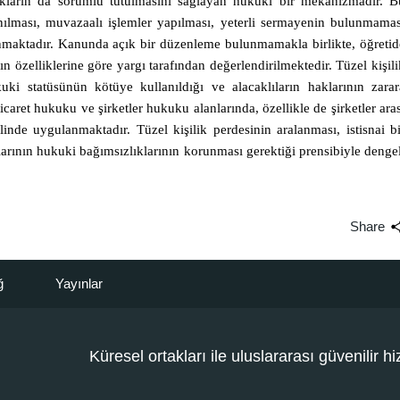
rtakların da sorumlu tutulmasını sağlayan hukuki bir mekanizmadır. B
anılması, muvazaalı işlemler yapılması, yeterli sermayenin bulunmamas
anmaktadır. Kanunda açık bir düzenleme bulunmamakla birlikte, öğretid
ın özelliklerine göre yargı tarafından değerlendirilmektedir. Tüzel kişili
kuki statüsünün kötüye kullanıldığı ve alacaklıların haklarının zarar
 ticaret hukuku ve şirketler hukuku alanlarında, özellikle de şirketler ara
linde uygulanmaktadır. Tüzel kişilik perdesinin aralanması, istisnai bi
larının hukuki bağımsızlıklarının korunması gerektiği prensibiyle dengel
Share
ğ
Yayınlar
Küresel ortakları ile uluslararası güvenilir h