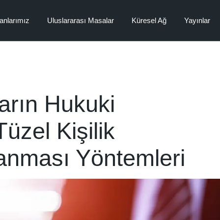
anlarımız
Uluslararası Masalar
Küresel Ağ
Yayınlar
 Finans ve Sermaye
ukuku
e Devralmalar
ların Hukuki
nai Mülkiyet Hukuku
l ve İnşaat Hukuku
üzel Kişilik
as Hukuku
lanması Yöntemleri
olojileri ve
ikasyon Hukuku
ul Hukuku
a Alanları