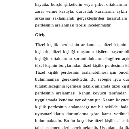
hayatta, borçlu şirketlerin veya şirket ortaklarının 
zarar verme kastıyla, dürüstlük kurallarına aykırı
arkasına saklanılarak gerçekleştirilen tasarruflara 
perdesinin aralanması teorisi incelenmiştir.
Giriş
Tüzel kişilik perdesinin aralanması, tüzel kişinin
kişilerin, tüzel kişiliği oluşturan kişilere başvura
kişiliğin ortaklarının sorumluluklarını öngören 
tüzel kişinin borçlarından tüzel kişilik perdesinin
Tüzel kişilik perdesinin aralanabilmesi için önce
bulunmaması gerekmektedir. Bu sebeple işbu düzen
tutulabileceğinin içermesi teknik anlamda tüzel kiş
perdesinin aralanması, kanun koyucu tarafından
uygulamada kendine yer edinmiştir. Kanun koyucu 
kişilik perdesinin aralanacağı net bir şekilde if
uyuşmazlıkların durumlarına göre karar verilmek
bulunmaktadır. Bu ön koşul ise tüzel kişilik alacaklı
tahsil edememeleri gerekmektedir. Uygulamada tüze