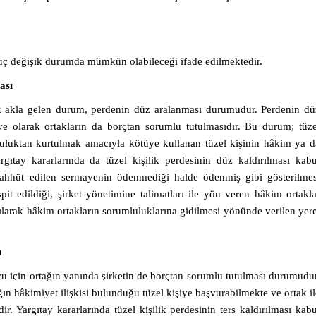
k üç değişik durumda mümkün olabileceği ifade edilmektedir.
ası
ilk akla gelen durum, perdenin düz aralanması durumudur. Perdenin dü
ave olarak ortakların da borçtan sorumlu tutulmasıdır. Bu durum; tüze
rumluluktan kurtulmak amacıyla kötüye kullanan tüzel kişinin hâkim ya d
gıtay kararlarında da tüzel kişilik perdesinin düz kaldırılması kabu
 taahhüt edilen sermayenin ödenmediği halde ödenmiş gibi gösterilmes
espit edildiği, şirket yönetimine talimatları ile yön veren hâkim ortakla
rılarak hâkim ortakların sorumluluklarına gidilmesi yönünde verilen yere
ı
rcu için ortağın yanında şirketin de borçtan sorumlu tutulması durumudur
ğın hâkimiyet ilişkisi bulunduğu tüzel kişiye başvurabilmekte ve ortak il
ir. Yargıtay kararlarında tüzel kişilik perdesinin ters kaldırılması kabu