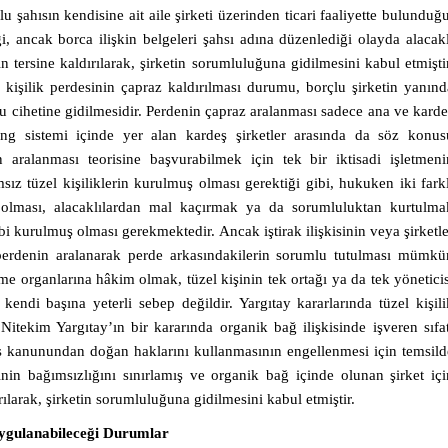
u şahısın kendisine ait aile şirketi üzerinden ticari faaliyette bulunduğu
ği, ancak borca ilişkin belgeleri şahsı adına düzenlediği olayda alacakl
n tersine kaldırılarak, şirketin sorumluluğuna gidilmesini kabul etmiştir
 kişilik perdesinin çapraz kaldırılması durumu, borçlu şirketin yanınd
ğu cihetine gidilmesidir. Perdenin çapraz aralanması sadece ana ve karde
ng sistemi içinde yer alan kardeş şirketler arasında da söz konus
n aralanması teorisine başvurabilmek için tek bir iktisadi işletmeni
msız tüzel kişiliklerin kurulmuş olması gerektiği gibi, hukuken iki farkl
eş olması, alacaklılardan mal kaçırmak ya da sorumluluktan kurtulma
gibi kurulmuş olması gerekmektedir. Ancak iştirak ilişkisinin veya şirketle
erdenin aralanarak perde arkasındakilerin sorumlu tutulması mümkü
rme organlarına hâkim olmak, tüzel kişinin tek ortağı ya da tek yöneticis
 kendi başına yeterli sebep değildir. Yargıtay kararlarında tüzel kişili
Nitekim Yargıtay’ın bir kararında organik bağ ilişkisinde işveren sıfat
 iş kanunundan doğan haklarını kullanmasının engellenmesi için temsild
inin bağımsızlığını sınırlamış ve organik bağ içinde olunan şirket içi
rılarak, şirketin sorumluluğuna gidilmesini kabul etmiştir.
 Uygulanabileceği Durumlar