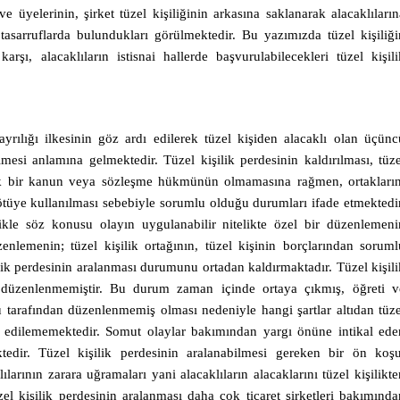
ve üyelerinin, şirket tüzel kişiliğinin arkasına saklanarak alacaklıların
 tasarruflarda bulundukları görülmektedir. Bu yazımızda tüzel kişiliği
karşı, alacaklıların istisnai hallerde başvurulabilecekleri tüzel kişili
 ayrılığı ilkesinin göz ardı edilerek tüzel kişiden alacaklı olan üçünc
bilmesi anlamına gelmektedir. Tüzel kişilik perdesinin kaldırılması, tüze
açık bir kanun veya sözleşme hükmünün olmamasına rağmen, ortakların
 kötüye kullanılması sebebiyle sorumlu olduğu durumları ifade etmektedir
likle söz konusu olayın uygulanabilir nitelikte özel bir düzenlemeni
lemenin; tüzel kişilik ortağının, tüzel kişinin borçlarından soruml
ilik perdesinin aralanması durumunu ortadan kaldırmaktadır. Tüzel kişili
 düzenlenmemiştir. Bu durum zaman içinde ortaya çıkmış, öğreti v
tarafından düzenlenmemiş olması nedeniyle hangi şartlar altıdan tüze
ade edilememektedir. Somut olaylar bakımından yargı önüne intikal ede
tedir. Tüzel kişilik perdesinin aralanabilmesi gereken bir ön koşu
larının zarara uğramaları yani alacaklıların alacaklarını tüzel kişilikte
l kişilik perdesinin aralanması daha çok ticaret şirketleri bakımında