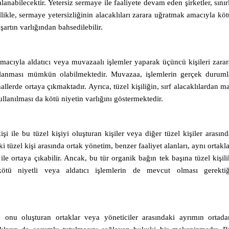
lanabilecektir. Yetersiz sermaye ile faaliyete devam eden şirketler, sınırl
ikle, sermaye yetersizliğinin alacaklıları zarara uğratmak amacıyla köt
 şartın varlığından bahsedilebilir.
acıyla aldatıcı veya muvazaalı işlemler yaparak üçüncü kişileri zarar
ralanması mümkün olabilmektedir. Muvazaa, işlemlerin gerçek duruml
allerde ortaya çıkmaktadır. Ayrıca, tüzel kişiliğin, sırf alacaklılardan ma
anılması da kötü niyetin varlığını göstermektedir.
işi ile bu tüzel kişiyi oluşturan kişiler veya diğer tüzel kişiler arasınd
i tüzel kişi arasında ortak yönetim, benzer faaliyet alanları, aynı ortakla
ile ortaya çıkabilir. Ancak, bu tür organik bağın tek başına tüzel kişili
 kötü niyetli veya aldatıcı işlemlerin de mevcut olması gerektiğ
le onu oluşturan ortaklar veya yöneticiler arasındaki ayrımın ortada